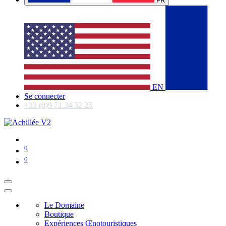
FR
EN
Se connecter
+33 (0)9 71 34 32 25
0
0
Le Domaine
Boutique
Expériences Œnotouristiques