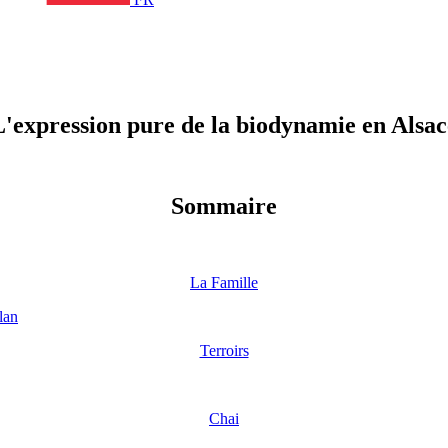
L'expression pu​re de la biodynamie en A​lsac
Sommaire
La Famille
Terroirs
Chai