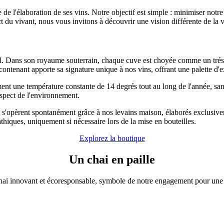
e l'élaboration de ses vins. Notre objectif est simple : minimiser notr
 du vivant, nous vous invitons à découvrir une vision différente de la vi
l. Dans son royaume souterrain, chaque cuve est choyée comme un trésor,
ntenant apporte sa signature unique à nos vins, offrant une palette d'exp
ement une température constante de 14 degrés tout au long de l'année, sa
espect de l'environnement.
s s'opèrent spontanément grâce à nos levains maison, élaborés exclusiveme
hiques, uniquement si nécessaire lors de la mise en bouteilles.
Explorez la boutique
Un chai en paille
ai innovant et écoresponsable, symbole de notre engagement pour une v