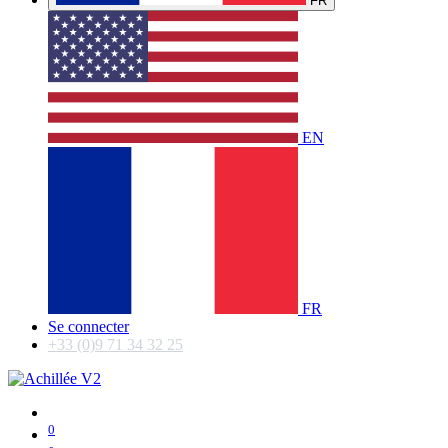
FR
EN
FR
Se connecter
+33 (0)9 71 34 32 25
0