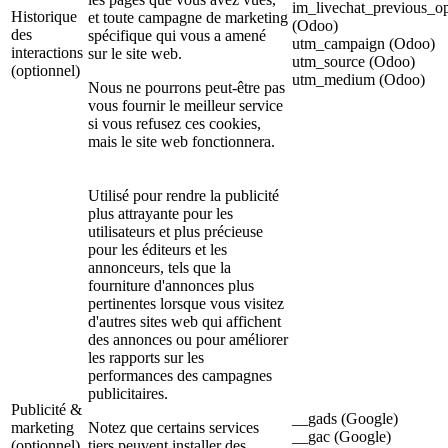
im_livechat_previous_op
Historique
et toute campagne de marketing
(Odoo)
des
spécifique qui vous a amené
utm_campaign (Odoo)
interactions
sur le site web.
utm_source (Odoo)
(optionnel)
utm_medium (Odoo)
Nous ne pourrons peut-être pas
vous fournir le meilleur service
si vous refusez ces cookies,
mais le site web fonctionnera.
Utilisé pour rendre la publicité
plus attrayante pour les
utilisateurs et plus précieuse
pour les éditeurs et les
annonceurs, tels que la
fourniture d'annonces plus
pertinentes lorsque vous visitez
d'autres sites web qui affichent
des annonces ou pour améliorer
les rapports sur les
performances des campagnes
publicitaires.
Publicité &
__gads (Google)
marketing
Notez que certains services
__gac (Google)
(optionnel)
tiers peuvent installer des