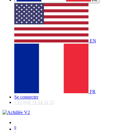
FR
EN
FR
Se connecter
+33 (0)9 71 34 32 25
0