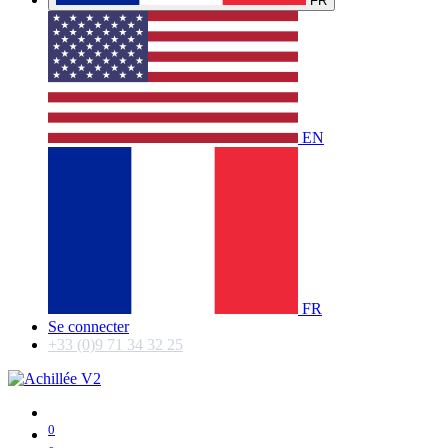
FR
EN
FR
Se connecter
+33 (0)9 71 34 32 25
0