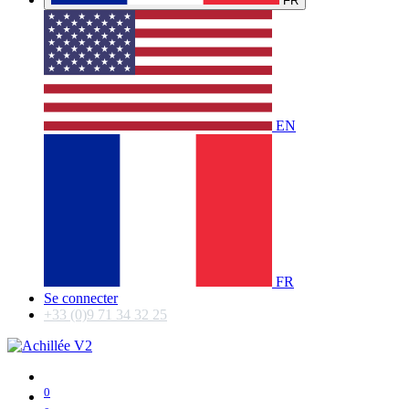
FR
EN
FR
Se connecter
+33 (0)9 71 34 32 25
0