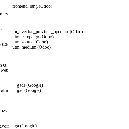
frontend_lang (Odoo)
ours.
ez
im_livechat_previous_operator (Odoo)
utm_campaign (Odoo)
utm_source (Odoo)
 site
utm_medium (Odoo)
s et
s web
__gads (Google)
 afin
__gac (Google)
kies.
_ga (Google)
avoir