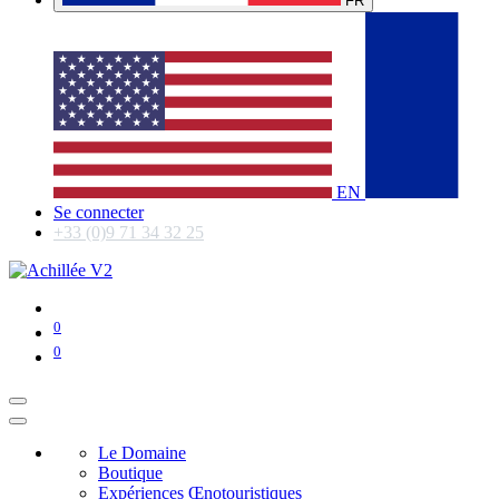
FR
EN
Se connecter
+33 (0)9 71 34 32 25
0
0
Le Domaine
Boutique
Expériences Œnotouristiques