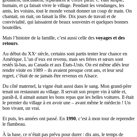
humain, et ça faisait vivre le village. Pendant les vendanges, les
amis, les voisins, tout le monde venait donner un coup de main. On
chantait, on riait, on faisait la fête. Dix jours de travail et de
convivialité, qui laissaient de beaux souvenirs et quelques bonnes
bouteilles.
Mais l’histoire de la famille, c’est aussi celle des
voyages et des
retours
.
Au début du XXᵉ siècle, certains sont partis tenter leur chance en
Amérique. L’un d’eux est revenu, mais ses frères et sœurs sont
restés là-bas, au Canada et aux États-Unis. On est même allés leur
rendre visite en 1989 – ils avaient presque cent ans, et leur seul
regret, c’était de ne jamais être revenus en Alsace.
Du côté maternel, la vigne était aussi dans le sang. Mon grand-père
tenait un restaurant au village. Il servait son propre vin à table et,
paraît-il, il aimait autant les bons repas que les belles voitures. Il était
le premier du village à en avoir une – avant même le médecin ! Un
bon vivant, un vrai.
Et puis, les années ont passé. En
1990
, c’est à mon tour de reprendre
le flambeau.
À la base, ce n’était pas prévu pour durer : dix ans, le temps de