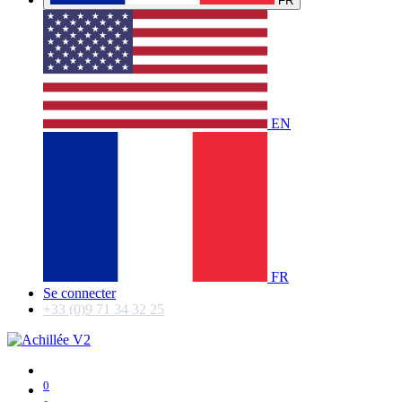
FR
EN
FR
Se connecter
+33 (0)9 71 34 32 25
0