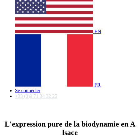
EN
FR
Se connecter
+33 (0)9 71 34 32 25
L'expression pu​re de la biodynamie en A​
lsace