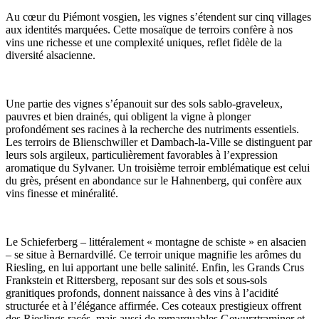
Au cœur du Piémont vosgien, les vignes s’étendent sur cinq villages
aux identités marquées. Cette mosaïque de terroirs confère à nos
vins une richesse et une complexité uniques, reflet fidèle de la
diversité alsacienne.
Une partie des vignes s’épanouit sur des sols sablo-graveleux,
pauvres et bien drainés, qui obligent la vigne à plonger
profondément ses racines à la recherche des nutriments essentiels.
Les terroirs de Blienschwiller et Dambach-la-Ville se distinguent par
leurs sols argileux, particulièrement favorables à l’expression
aromatique du Sylvaner. Un troisième terroir emblématique est celui
du grès, présent en abondance sur le Hahnenberg, qui confère aux
vins finesse et minéralité.
Le Schieferberg – littéralement « montagne de schiste » en alsacien
– se situe à Bernardvillé. Ce terroir unique magnifie les arômes du
Riesling, en lui apportant une belle salinité. Enfin, les Grands Crus
Frankstein et Rittersberg, reposant sur des sols et sous-sols
granitiques profonds, donnent naissance à des vins à l’acidité
structurée et à l’élégance affirmée. Ces coteaux prestigieux offrent
des Rieslings racés, mais aussi de remarquables Gewurztraminer et