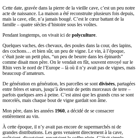
Cette date, gravée dans la pierre de la vieille cave, c’est un peu notre
acte de naissance. La maison a été reconstruite plusieurs fois depuis,
mais la cave, elle, n’a jamais bougé. C’est le cœur battant de la
famille – quatre siècles d’histoire sous les voûtes.
Pendant longtemps, on vivait ici de
polyculture
.
Quelques vaches, des chevaux, des poules dans la cour, des lapins,
des cochons… et bien sûr, un peu de vigne. Le vin, à l’époque,
c’était juste un petit plus, “un peu de beurre dans les épinards”
comme disait mon père. On le vendait en fût, souvent envoyé sur le
Rhin vers le nord de l’Europe – là où il n’y avait pas de vignes, mais
beaucoup d’amateurs.
De génération en génération, les parcelles se sont
divisées
, partagées
entre frères et sœurs, jusqu’à devenir de petits morceaux de terre –
parfois quelques ares à peine. C’est ainsi que les grands crus se sont
morcelés, mais chaque bout de vigne gardait son âme.
Mon père, dans les années
1960
, a décidé de se consacrer
entièrement au vin.
À cette époque, il n’y avait pas encore de supermarchés ni de
grandes distributions. Les gens venaient directement à la cave,
goûtaient, discutaient, repartaient le coffre plein. C’était simple,