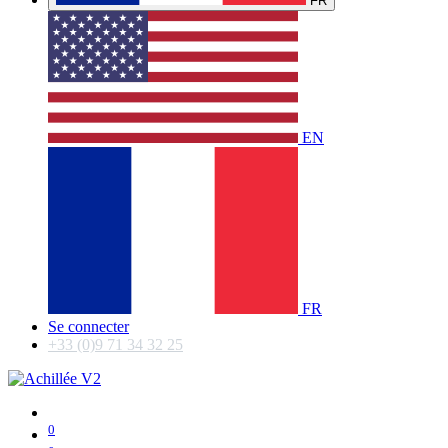
FR
EN
FR
Se connecter
+33 (0)9 71 34 32 25
0