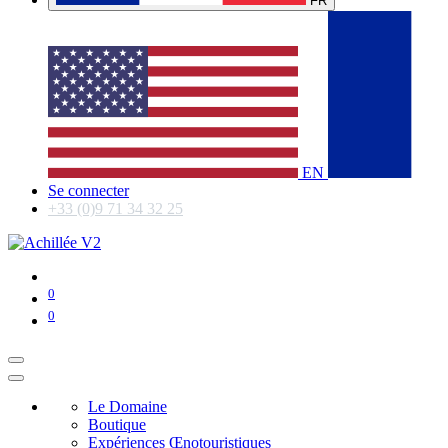
FR
EN
Se connecter
+33 (0)9 71 34 32 25
0
0
Le Domaine
Boutique
Expériences Œnotouristiques