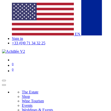
EN
Sign in
+33 (0)9 71 34 32 25
0
0
The Estate
Shop
Wine Tourism
Events
Weddings & Events