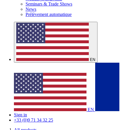
Seminars & Trade Shows
News
Prélèvement automatique
EN
EN
Sign in
+33 (0)9 71 34 32 25
All products