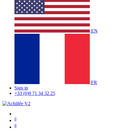
EN
FR
Sign in
+33 (0)9 71 34 32 25
0
0