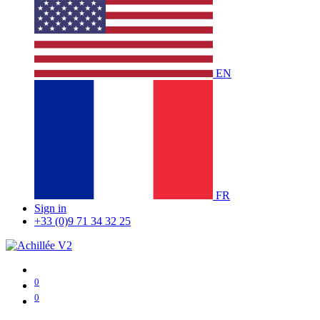
EN
FR
Sign in
+33 (0)9 71 34 32 25
0
0