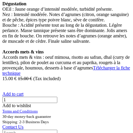
Dégustation
OEil : Jaune orange d’intensité modérée, turbidité présente.
Nez : Intensité modérée. Notes d’agrumes (citron, orange sanguine)
et de pêche, épices type poivre blanc, sève de conifère.
Bouche : Acidité présente tout au long de la dégustation. Légère
perlance. Masse tannique présente sans être dominante. Jolis amers
en fin de bouche. On retrouve les notes d’agrumes (orange amère),
de muscade et de cèdre. Finale saline salivante.
Accords mets & vins
Accords mets & vins : oeuf mimosa, risotto au safran, dhal (curry de
lentilles), pilon de poulet au curcuma et au paprika, rougets à la
provençale, houmous, desserts à base d’agrumes
Télécharger la fiche
technique
15.00
€
15.00
€
(Tax included)
Add to cart
Add to wishlist
Terms and Conditions
30-day money-back guarantee
Shipping: 2-3 Business Days
Contact Us