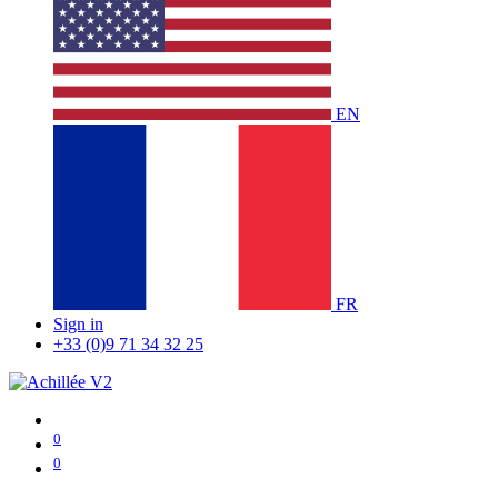
EN
FR
Sign in
+33 (0)9 71 34 32 25
0
0