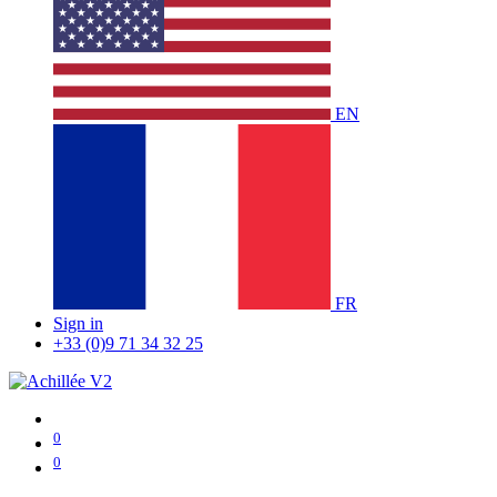
EN
FR
Sign in
+33 (0)9 71 34 32 25
0
0