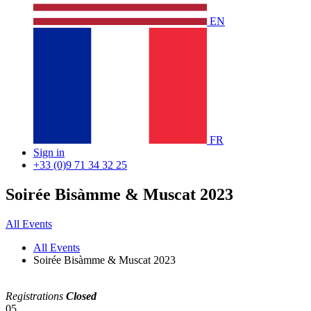
EN
FR
Sign in
+33 (0)9 71 34 32 25
​Soirée Bisàmme & Muscat 2023
All Events
All Events
​Soirée Bisàmme & Muscat 2023
Registrations
Closed
05