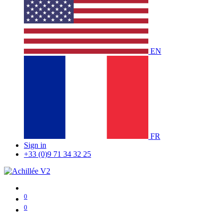
EN
FR
Sign in
+33 (0)9 71 34 32 25
0
0