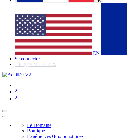
FR
EN
Se connecter
+33 (0)9 71 34 32 25
0
0
Le Domaine
Boutique
Expériences Œnotouristiques