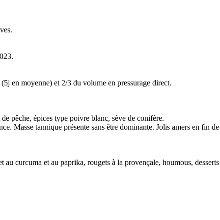
ves.
2023.
e (5j en moyenne) et 2/3 du volume en pressurage direct.
 de pêche, épices type poivre blanc, sève de conifère.
ance. Masse tannique présente sans être dominante. Jolis amers en fin 
ulet au curcuma et au paprika, rougets à la provençale, houmous, dessert