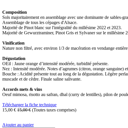
Composition
Sols majoritairement en assemblage avec une dominante de sables-gra
Assemblage de tous les cépages d'Alsace.
Majorité de Pinot blanc sur l'intégralité du millésime 2022 et 2023.
Majorité de Gewurztraminer, Pinot Gris et Sylvaner sur le millésime 
Vinification
Nature non filtré, avec environ 1/3 de macération en vendange entièr
Dégustation
OEil : Jaune orange d’intensité modérée, turbidité présente.
Nez : Intensité modérée. Notes d’agrumes (citron, orange sanguine) et
Bouche : Acidité présente tout au long de la dégustation. Légère perl
muscade et de cèdre. Finale saline salivante.
Accords mets & vins
Oeuf mimosa, risotto au safran, dhal (curry de lentilles), pilon de po
Télécharger la fiche technique
15,00
€
15,00
€
(Toutes taxes comprises)
Ajouter au panier