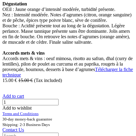
Dégustation
OEil : Jaune orange d’intensité modérée, turbidité présente.
Nez : Intensité modérée. Notes d’agrumes (citron, orange sanguine)
et de pêche, épices type poivre blanc, sève de conifère.
Bouche : Acidité présente tout au long de la dégustation. Légère
perlance. Masse tannique présente sans être dominante. Jolis amers
en fin de bouche. On retrouve les notes d’agrumes (orange amère),
de muscade et de cèdre. Finale saline salivante.
Accords mets & vins
Accords mets & vins : oeuf mimosa, risotto au safran, dhal (curry de
lentilles), pilon de poulet au curcuma et au paprika, rougets à la
provençale, houmous, desserts à base d’agrumes
Télécharger la fiche
technique
15.00
€
15.00
€
(Tax included)
Add to cart
Add to wishlist
Terms and Conditions
30-day money-back guarantee
Shipping: 2-3 Business Days
Contact Us