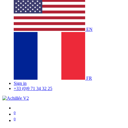
EN
FR
Sign in
+33 (0)9 71 34 32 25
0
0