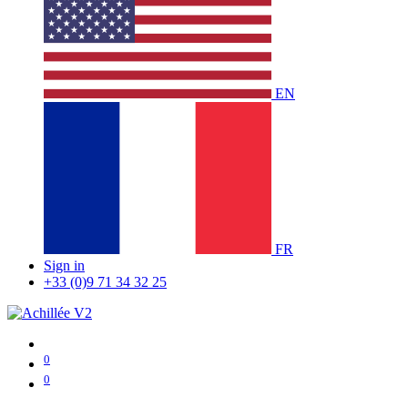
EN
FR
Sign in
+33 (0)9 71 34 32 25
0
0