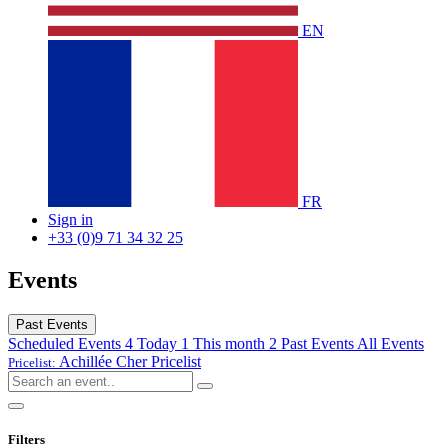
EN
FR
Sign in
+33 (0)9 71 34 32 25
Events
Past Events
Scheduled Events
4
Today
1
This month
2
Past Events
All Events
Achillée Cher
Pricelist
Pricelist:
Filters