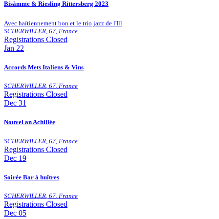
Bisàmme & Riesling Rittersberg 2023
Avec haïtiennement bon et le trio jazz de l'Ill
SCHERWILLER
,
67
,
France
Registrations Closed
Jan
22
Accords Mets Italiens & Vins
SCHERWILLER
,
67
,
France
Registrations Closed
Dec
31
Nouvel an Achillée
SCHERWILLER
,
67
,
France
Registrations Closed
Dec
19
Soirée Bar à huîtres
SCHERWILLER
,
67
,
France
Registrations Closed
Dec
05