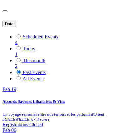
Date
Scheduled Events
4
Today
1
This month
2
Past Events
All Events
Feb
19
Accords Saveurs Libanaises & Vins
Un voyage sensoriel entre nos terroirs et les parfums d'Orient.
SCHERWILLER
,
67
,
France
Registrations Closed
Feb
06