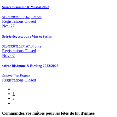
​Soirée Bisàmme & Muscat 2023
SCHERWILLER
,
67
,
France
Registrations Closed
Nov
27
Soirée dégustation : Vins et Sushis
SCHERWILLER
,
67
,
France
Registrations Closed
Nov
07
soirée Bisàmme & Riesling 2022/2023
Scherwiller
,
France
Registrations Closed
1
2
Commandez vos huîtres pour les fêtes de fin d'année